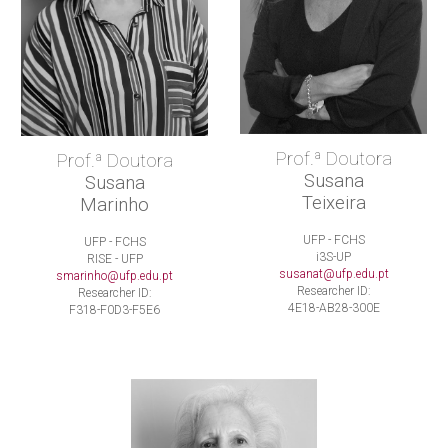
Prof.ª Doutora
Prof.ª Doutora
Susana
Susana
Teixeira
Marinho
UFP - FCHS
UFP - FCHS
i3S-UP
RISE - UFP
susanat@ufp.edu.pt
smarinho@ufp.edu.pt
Researcher ID:
Researcher ID:
4E18-AB28-300E
F318-F0D3-F5E6