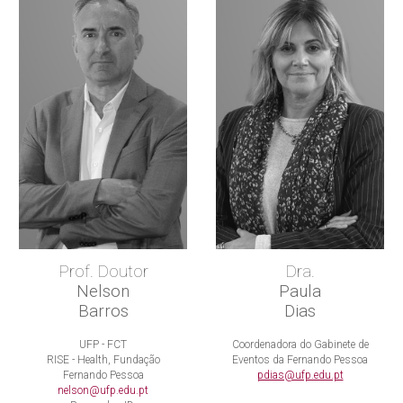
Prof
.
Doutor
Dra.
Nelson
Paula
Barros
Dias
UFP - FCT
Coordenadora do Gabinete de
RISE - Health, Fundação
Eventos da Fernando Pessoa
Fernando Pessoa
pdias@ufp.edu.pt
nelson@ufp.edu.pt