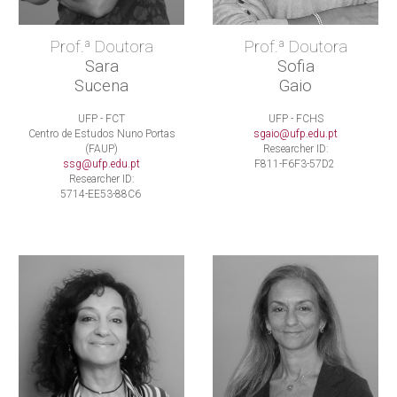
Prof.ª Doutora
Prof.ª Doutora
Sara
Sofia
Sucena
Gaio
UFP - FCT
UFP - FCHS
Centro de Estudos Nuno Portas
sgaio@ufp.edu.pt
(FAUP)
Researcher ID:
ssg@ufp.edu.pt
F811-F6F3-57D2
Researcher ID:
5714-EE53-88C6