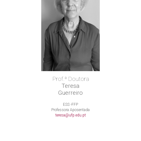
Prof.ª Doutora
Teresa
Guerreiro
ESS -FFP
Professora Aposentada
teresa@ufp.edu.pt