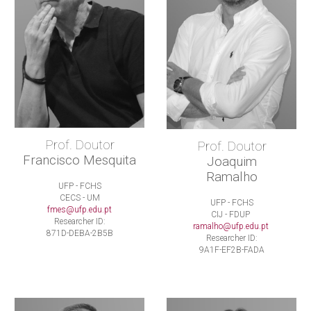
Prof. Doutor
Prof. Doutor
Francisco Mesquita
Joaquim
Ramalho
UFP - FCHS
CECS - UM
UFP - FCHS
fmes@ufp.edu.pt
CIJ - FDUP
Researcher ID:
ramalho@ufp.edu.pt
871D-DEBA-2B5B
Researcher ID:
9A1F-EF2B-FADA