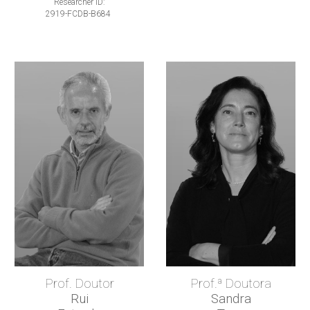
Researcher ID:
2919-FCDB-B684
Prof. Doutor
Prof.ª Doutora
Rui
Sandra