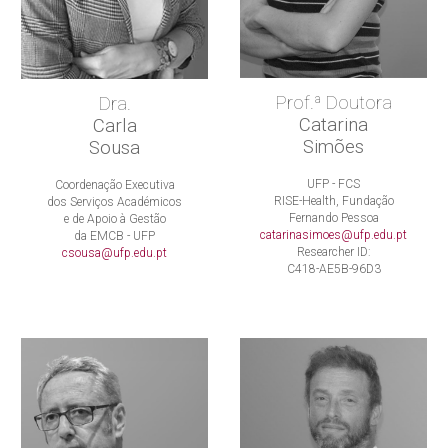
Prof.ª Doutora
Dra.
Catarina
Carla
Simões
Sousa
UFP - FCS
Coordenação Executiva
RISE-Health, Fundação
dos Serviços Académicos
Fernando Pessoa
e de Apoio à Gestão
catarinasimoes@ufp.edu.pt
da EMCB - UFP
Researcher ID:
csousa@ufp.edu.pt
C418-AE5B-96D3