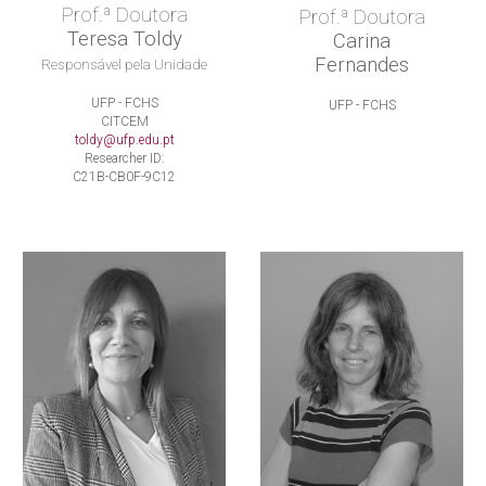
Prof.ª Doutora
Prof.ª Doutora
Teresa Toldy
Carina
Fernandes
Responsável pela Unidade
UFP - FCHS
UFP - FCHS
CITCEM
toldy@ufp.edu.pt
Researcher ID:
C21B-CB0F-9C12