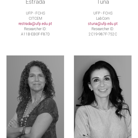
Estrada
Tuna
UFP - FCHS
UFP - FCHS
CITCEM
LabCom
restrada@ufp.edu.pt
stuna@ufp.edu.pt
Researcher ID:
Researcher ID:
A11B-EB0F-F87D
2C19-987F-752C